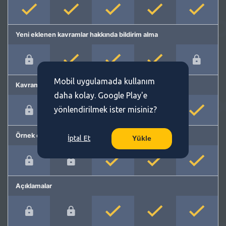
Yeni eklenen kavramlar hakkında bildirim alma
Mobil uygulamada kullanım
Kavram önerme
daha kolay. Google Play'e
yönlendirilmek ister misiniz?
Örnek cümleler
İptal Et
Yükle
Açıklamalar