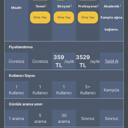
Temel
Bireysel
Profesyonel
Akademik
Misafir
Kampüs ağına
Giriş Yap
Giriş Yap
Giriş Yap
bağlanın.
Fiyatlandırma
359
3529
Ücretsiz
Ücretsiz
/aylık
/aylık
Teklif Al
TL
TL
Kullanıcı Sayısı
1
1
1
5+
Kampüs
Kullanıcı
Kullanıcı
Kullanıcı
Kullanıcı
Günlük arama sınırı
5
30
1 arama
Sınırsız
Sınırsız
arama
arama