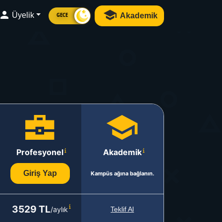
Üyelik
Akademik
GECE
Profesyonel
Akademik
Giriş Yap
Kampüs ağına bağlanın.
3529 TL
/aylık
Teklif Al