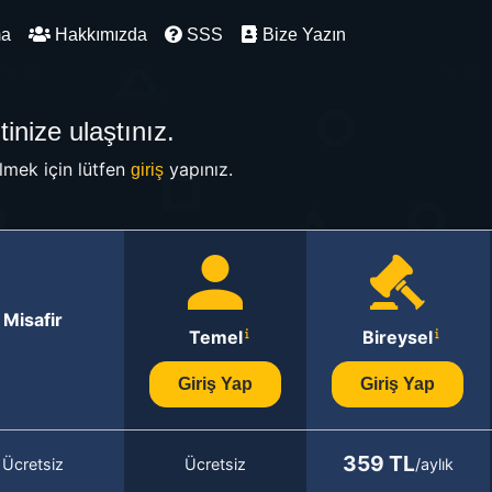
ma
Hakkımızda
SSS
Bize Yazın
inize ulaştınız.
mek için lütfen
yapınız.
giriş
Misafir
Temel
Bireysel
Giriş Yap
Giriş Yap
359 TL
Ücretsiz
Ücretsiz
/aylık