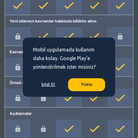
Yeni eklenen kavramlar hakkında bildirim alma
Mobil uygulamada kullanım
Kavram önerme
daha kolay. Google Play'e
yönlendirilmek ister misiniz?
Örnek cümleler
İptal Et
Yükle
Açıklamalar