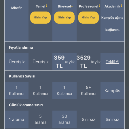
Temel
Bireysel
Profesyonel
Akademik
Misafir
Kampüs ağına
Giriş Yap
Giriş Yap
Giriş Yap
bağlanın.
Fiyatlandırma
359
3529
Ücretsiz
Ücretsiz
/aylık
/aylık
Teklif Al
TL
TL
Kullanıcı Sayısı
1
1
1
5+
Kampüs
Kullanıcı
Kullanıcı
Kullanıcı
Kullanıcı
Günlük arama sınırı
5
30
1 arama
Sınırsız
Sınırsız
arama
arama