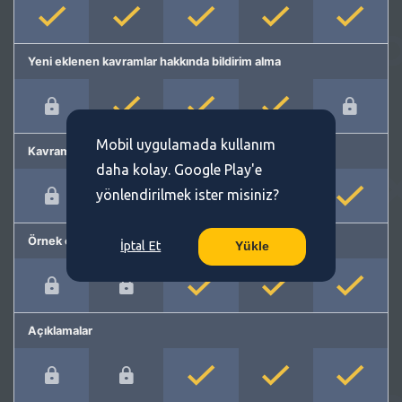
Yeni eklenen kavramlar hakkında bildirim alma
Mobil uygulamada kullanım
Kavram önerme
daha kolay. Google Play'e
yönlendirilmek ister misiniz?
Örnek cümleler
İptal Et
Yükle
Açıklamalar