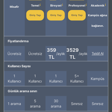
Temel
Bireysel
Profesyonel
Akademik
Misafir
Kampüs ağına
Giriş Yap
Giriş Yap
Giriş Yap
bağlanın.
Fiyatlandırma
359
3529
Ücretsiz
Ücretsiz
/aylık
/aylık
Teklif Al
TL
TL
Kullanıcı Sayısı
1
1
1
5+
Kampüs
Kullanıcı
Kullanıcı
Kullanıcı
Kullanıcı
Günlük arama sınırı
5
30
1 arama
Sınırsız
Sınırsız
arama
arama