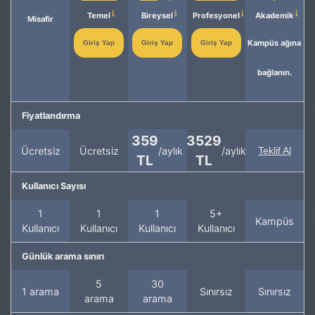
Temel
Bireysel
Profesyonel
Akademik
Misafir
Kampüs ağına
Giriş Yap
Giriş Yap
Giriş Yap
bağlanın.
Fiyatlandırma
359
3529
Ücretsiz
Ücretsiz
/aylık
/aylık
Teklif Al
TL
TL
Kullanıcı Sayısı
1
1
1
5+
Kampüs
Kullanıcı
Kullanıcı
Kullanıcı
Kullanıcı
Günlük arama sınırı
5
30
1 arama
Sınırsız
Sınırsız
arama
arama