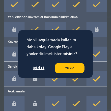
Yeni eklenen kavramlar hakkında bildirim alma
Mobil uygulamada kullanım
Kavram önerme
daha kolay. Google Play'e
yönlendirilmek ister misiniz?
Örnek cümleler
İptal Et
Yükle
Açıklamalar