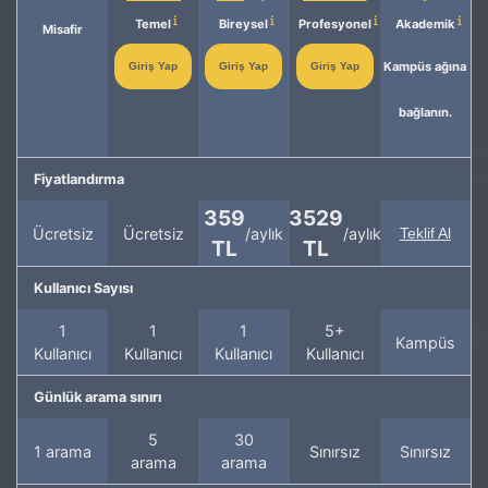
Temel
Bireysel
Profesyonel
Akademik
Misafir
Kampüs ağına
Giriş Yap
Giriş Yap
Giriş Yap
bağlanın.
Fiyatlandırma
359
3529
Ücretsiz
Ücretsiz
/aylık
/aylık
Teklif Al
TL
TL
Kullanıcı Sayısı
1
1
1
5+
Kampüs
Kullanıcı
Kullanıcı
Kullanıcı
Kullanıcı
Günlük arama sınırı
5
30
1 arama
Sınırsız
Sınırsız
arama
arama