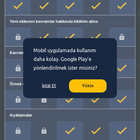
Yeni eklenen kavramlar hakkında bildirim alma
Mobil uygulamada kullanım
Kavram önerme
daha kolay. Google Play'e
yönlendirilmek ister misiniz?
Örnek cümleler
İptal Et
Yükle
Açıklamalar