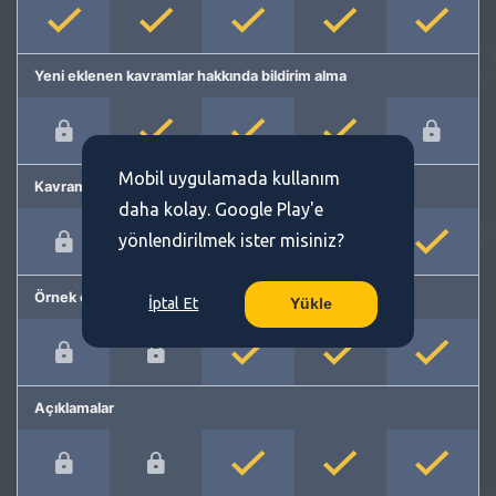
Yeni eklenen kavramlar hakkında bildirim alma
Mobil uygulamada kullanım
Kavram önerme
daha kolay. Google Play'e
yönlendirilmek ister misiniz?
Örnek cümleler
İptal Et
Yükle
Açıklamalar