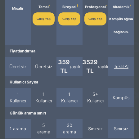
Temel
Bireysel
Profesyonel
Akademik
Misafir
Kampüs ağına
Giriş Yap
Giriş Yap
Giriş Yap
bağlanın.
Fiyatlandırma
359
3529
Ücretsiz
Ücretsiz
/aylık
/aylık
Teklif Al
TL
TL
Kullanıcı Sayısı
1
1
1
5+
Kampüs
Kullanıcı
Kullanıcı
Kullanıcı
Kullanıcı
Günlük arama sınırı
5
30
1 arama
Sınırsız
Sınırsız
arama
arama