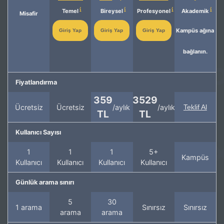
Temel
Bireysel
Profesyonel
Akademik
Misafir
Kampüs ağına
Giriş Yap
Giriş Yap
Giriş Yap
bağlanın.
Fiyatlandırma
359
3529
Ücretsiz
Ücretsiz
/aylık
/aylık
Teklif Al
TL
TL
Kullanıcı Sayısı
1
1
1
5+
Kampüs
Kullanıcı
Kullanıcı
Kullanıcı
Kullanıcı
Günlük arama sınırı
5
30
1 arama
Sınırsız
Sınırsız
arama
arama