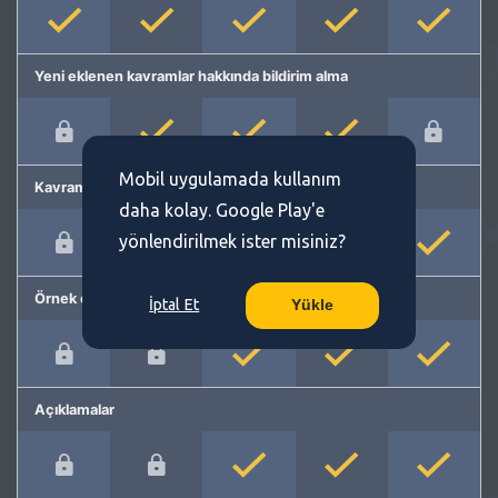
Yeni eklenen kavramlar hakkında bildirim alma
Mobil uygulamada kullanım
Kavram önerme
daha kolay. Google Play'e
yönlendirilmek ister misiniz?
Örnek cümleler
İptal Et
Yükle
Açıklamalar