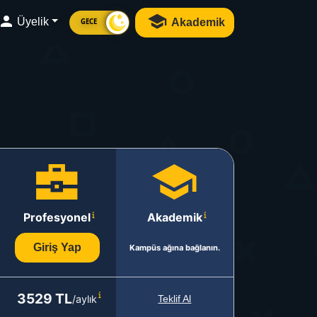
Üyelik
Akademik
GECE
Profesyonel
Akademik
Giriş Yap
Kampüs ağına bağlanın.
3529 TL
/aylık
Teklif Al