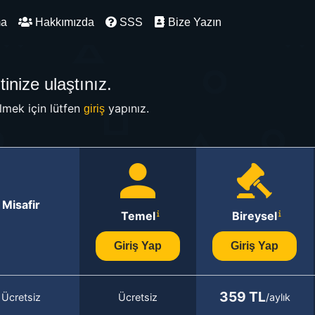
ma
Hakkımızda
SSS
Bize Yazın
inize ulaştınız.
mek için lütfen
yapınız.
giriş
Misafir
Temel
Bireysel
Giriş Yap
Giriş Yap
359 TL
Ücretsiz
Ücretsiz
/aylık