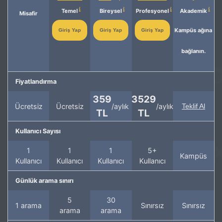
Temel
Bireysel
Profesyonel
Akademik
Misafir
Kampüs ağına
Giriş Yap
Giriş Yap
Giriş Yap
bağlanın.
Fiyatlandırma
359
3529
Ücretsiz
Ücretsiz
/aylık
/aylık
Teklif Al
TL
TL
Kullanıcı Sayısı
1
1
1
5+
Kampüs
Kullanıcı
Kullanıcı
Kullanıcı
Kullanıcı
Günlük arama sınırı
5
30
1 arama
Sınırsız
Sınırsız
arama
arama