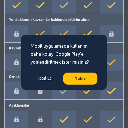
Yeni eklenen kavramlar hakkında bildirim alma
Mobil uygulamada kullanım
Kavram önerme
daha kolay. Google Play'e
yönlendirilmek ister misiniz?
Örnek cümleler
İptal Et
Yükle
Açıklamalar