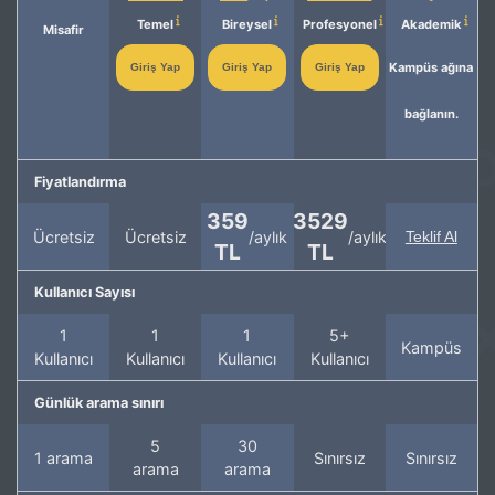
Temel
Bireysel
Profesyonel
Akademik
Misafir
Kampüs ağına
Giriş Yap
Giriş Yap
Giriş Yap
bağlanın.
Fiyatlandırma
359
3529
Ücretsiz
Ücretsiz
/aylık
/aylık
Teklif Al
TL
TL
Kullanıcı Sayısı
1
1
1
5+
Kampüs
Kullanıcı
Kullanıcı
Kullanıcı
Kullanıcı
Günlük arama sınırı
5
30
1 arama
Sınırsız
Sınırsız
arama
arama