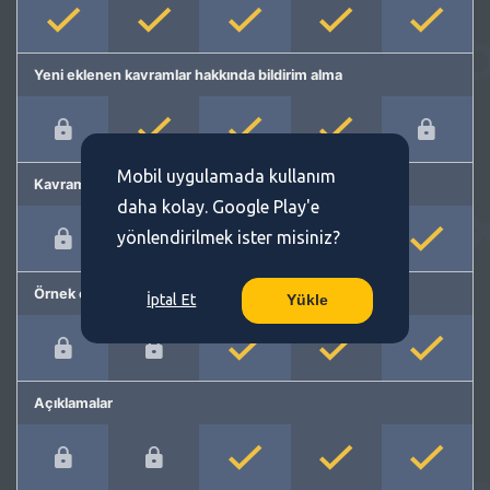
Yeni eklenen kavramlar hakkında bildirim alma
Mobil uygulamada kullanım
Kavram önerme
daha kolay. Google Play'e
yönlendirilmek ister misiniz?
Örnek cümleler
İptal Et
Yükle
Açıklamalar