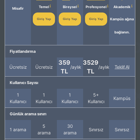
Temel
Bireysel
Profesyonel
Akademik
Misafir
Kampüs ağına
Giriş Yap
Giriş Yap
Giriş Yap
bağlanın.
Fiyatlandırma
359
3529
Ücretsiz
Ücretsiz
/aylık
/aylık
Teklif Al
TL
TL
Kullanıcı Sayısı
1
1
1
5+
Kampüs
Kullanıcı
Kullanıcı
Kullanıcı
Kullanıcı
Günlük arama sınırı
5
30
1 arama
Sınırsız
Sınırsız
arama
arama