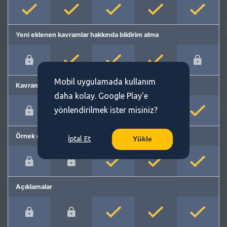
Yeni eklenen kavramlar hakkında bildirim alma
Mobil uygulamada kullanım
Kavram önerme
daha kolay. Google Play'e
yönlendirilmek ister misiniz?
Örnek cümleler
İptal Et
Yükle
Açıklamalar