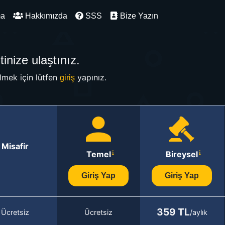
ma
Hakkımızda
SSS
Bize Yazın
inize ulaştınız.
mek için lütfen
yapınız.
giriş
Misafir
Temel
Bireysel
Giriş Yap
Giriş Yap
359 TL
Ücretsiz
Ücretsiz
/aylık