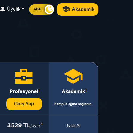
Üyelik
Akademik
GECE
Profesyonel
Akademik
Giriş Yap
Kampüs ağına bağlanın.
3529 TL
/aylık
Teklif Al