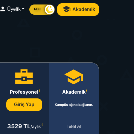
Üyelik
Akademik
GECE
Profesyonel
Akademik
Giriş Yap
Kampüs ağına bağlanın.
3529 TL
/aylık
Teklif Al