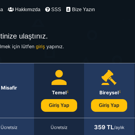
ma
Hakkımızda
SSS
Bize Yazın
inize ulaştınız.
mek için lütfen
yapınız.
giriş
Misafir
Temel
Bireysel
Giriş Yap
Giriş Yap
359 TL
Ücretsiz
Ücretsiz
/aylık