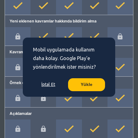
Yeni eklenen kavramlar hakkında bildirim alma
Mobil uygulamada kullanım
Kavram önerme
daha kolay. Google Play'e
yönlendirilmek ister misiniz?
Örnek cümleler
İptal Et
Yükle
Açıklamalar