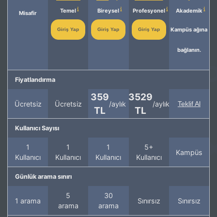
Temel
Bireysel
Profesyonel
Akademik
Misafir
Kampüs ağına
Giriş Yap
Giriş Yap
Giriş Yap
bağlanın.
Fiyatlandırma
359
3529
Ücretsiz
Ücretsiz
/aylık
/aylık
Teklif Al
TL
TL
Kullanıcı Sayısı
1
1
1
5+
Kampüs
Kullanıcı
Kullanıcı
Kullanıcı
Kullanıcı
Günlük arama sınırı
5
30
1 arama
Sınırsız
Sınırsız
arama
arama