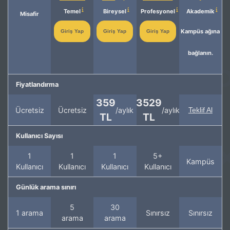
Temel
Bireysel
Profesyonel
Akademik
Misafir
Kampüs ağına
Giriş Yap
Giriş Yap
Giriş Yap
bağlanın.
Fiyatlandırma
359
3529
Ücretsiz
Ücretsiz
/aylık
/aylık
Teklif Al
TL
TL
Kullanıcı Sayısı
1
1
1
5+
Kampüs
Kullanıcı
Kullanıcı
Kullanıcı
Kullanıcı
Günlük arama sınırı
5
30
1 arama
Sınırsız
Sınırsız
arama
arama