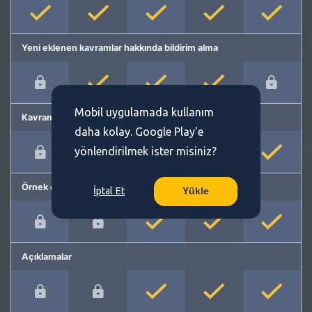
Yeni eklenen kavramlar hakkında bildirim alma
Mobil uygulamada kullanım
Kavram önerme
daha kolay. Google Play'e
yönlendirilmek ister misiniz?
Örnek cümleler
İptal Et
Yükle
Açıklamalar