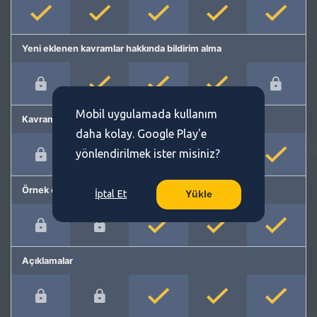
Yeni eklenen kavramlar hakkında bildirim alma
Mobil uygulamada kullanım
Kavram önerme
daha kolay. Google Play'e
yönlendirilmek ister misiniz?
Örnek cümleler
İptal Et
Yükle
Açıklamalar