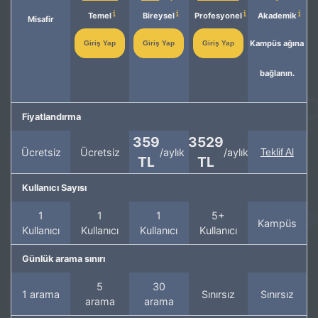
Temel
Bireysel
Profesyonel
Akademik
Misafir
Kampüs ağına
Giriş Yap
Giriş Yap
Giriş Yap
bağlanın.
Fiyatlandırma
359
3529
Ücretsiz
Ücretsiz
/aylık
/aylık
Teklif Al
TL
TL
Kullanıcı Sayısı
1
1
1
5+
Kampüs
Kullanıcı
Kullanıcı
Kullanıcı
Kullanıcı
Günlük arama sınırı
5
30
1 arama
Sınırsız
Sınırsız
arama
arama