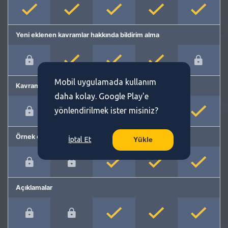
Yeni eklenen kavramlar hakkında bildirim alma
Mobil uygulamada kullanım
Kavram önerme
daha kolay. Google Play'e
yönlendirilmek ister misiniz?
Örnek cümleler
İptal Et
Yükle
Açıklamalar