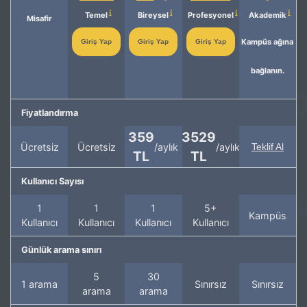
Temel
Bireysel
Profesyonel
Akademik
Misafir
Kampüs ağına
Giriş Yap
Giriş Yap
Giriş Yap
bağlanın.
Fiyatlandırma
359
3529
Ücretsiz
Ücretsiz
/aylık
/aylık
Teklif Al
TL
TL
Kullanıcı Sayısı
1
1
1
5+
Kampüs
Kullanıcı
Kullanıcı
Kullanıcı
Kullanıcı
Günlük arama sınırı
5
30
1 arama
Sınırsız
Sınırsız
arama
arama