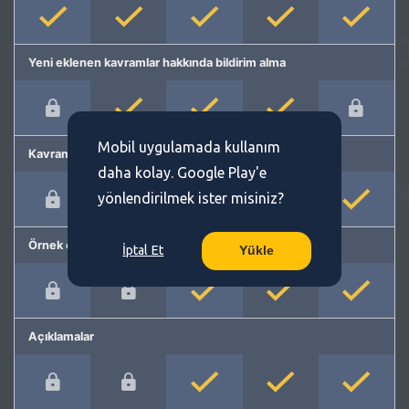
Yeni eklenen kavramlar hakkında bildirim alma
Mobil uygulamada kullanım
Kavram önerme
daha kolay. Google Play'e
yönlendirilmek ister misiniz?
Örnek cümleler
İptal Et
Yükle
Açıklamalar