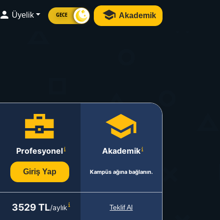
Üyelik
Akademik
GECE
Profesyonel
Akademik
Giriş Yap
Kampüs ağına bağlanın.
3529 TL
/aylık
Teklif Al