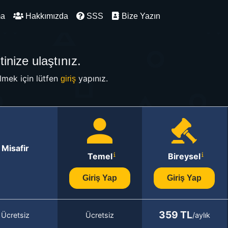
ma
Hakkımızda
SSS
Bize Yazın
inize ulaştınız.
mek için lütfen
yapınız.
giriş
Misafir
Temel
Bireysel
Giriş Yap
Giriş Yap
359 TL
Ücretsiz
Ücretsiz
/aylık