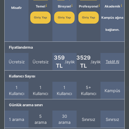
Temel
Bireysel
Profesyonel
Akademik
Misafir
Kampüs ağına
Giriş Yap
Giriş Yap
Giriş Yap
bağlanın.
Fiyatlandırma
359
3529
Ücretsiz
Ücretsiz
/aylık
/aylık
Teklif Al
TL
TL
Kullanıcı Sayısı
1
1
1
5+
Kampüs
Kullanıcı
Kullanıcı
Kullanıcı
Kullanıcı
Günlük arama sınırı
5
30
1 arama
Sınırsız
Sınırsız
arama
arama