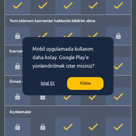
Yeni eklenen kavramlar hakkında bildirim alma
Mobil uygulamada kullanım
Kavram önerme
daha kolay. Google Play'e
yönlendirilmek ister misiniz?
Örnek cümleler
İptal Et
Yükle
Açıklamalar