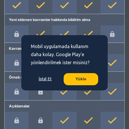
Yeni eklenen kavramlar hakkında bildirim alma
Mobil uygulamada kullanım
Kavram önerme
daha kolay. Google Play'e
yönlendirilmek ister misiniz?
Örnek cümleler
İptal Et
Yükle
Açıklamalar