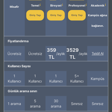
Temel
Bireysel
Profesyonel
Akademik
Misafir
Kampüs ağına
Giriş Yap
Giriş Yap
Giriş Yap
bağlanın.
Fiyatlandırma
359
3529
Ücretsiz
Ücretsiz
/aylık
/aylık
Teklif Al
TL
TL
Kullanıcı Sayısı
1
1
1
5+
Kampüs
Kullanıcı
Kullanıcı
Kullanıcı
Kullanıcı
Günlük arama sınırı
5
30
1 arama
Sınırsız
Sınırsız
arama
arama