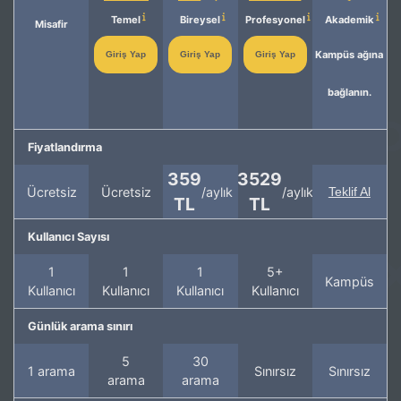
Temel
Bireysel
Profesyonel
Akademik
Misafir
Kampüs ağına
Giriş Yap
Giriş Yap
Giriş Yap
bağlanın.
Fiyatlandırma
359
3529
Ücretsiz
Ücretsiz
/aylık
/aylık
Teklif Al
TL
TL
Kullanıcı Sayısı
1
1
1
5+
Kampüs
Kullanıcı
Kullanıcı
Kullanıcı
Kullanıcı
Günlük arama sınırı
5
30
1 arama
Sınırsız
Sınırsız
arama
arama