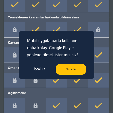
Yeni eklenen kavramlar hakkında bildirim alma
Mobil uygulamada kullanım
Kavram önerme
daha kolay. Google Play'e
yönlendirilmek ister misiniz?
Örnek cümleler
İptal Et
Yükle
Açıklamalar