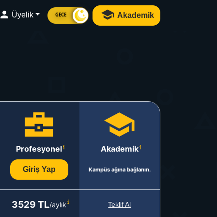
Üyelik
Akademik
GECE
Profesyonel
Akademik
Giriş Yap
Kampüs ağına bağlanın.
3529 TL
/aylık
Teklif Al