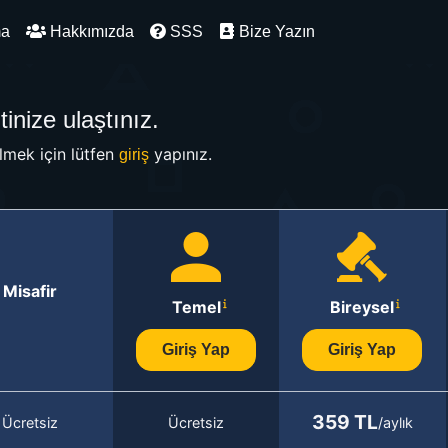
ma
Hakkımızda
SSS
Bize Yazın
inize ulaştınız.
mek için lütfen
yapınız.
giriş
Misafir
Temel
Bireysel
Giriş Yap
Giriş Yap
359 TL
Ücretsiz
Ücretsiz
/aylık