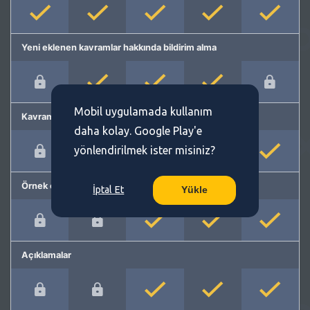
Yeni eklenen kavramlar hakkında bildirim alma
Mobil uygulamada kullanım
Kavram önerme
daha kolay. Google Play'e
yönlendirilmek ister misiniz?
Örnek cümleler
İptal Et
Yükle
Açıklamalar