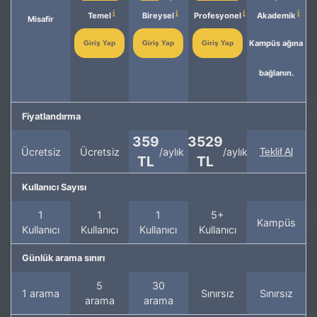
Temel
Bireysel
Profesyonel
Akademik
Misafir
Kampüs ağına
Giriş Yap
Giriş Yap
Giriş Yap
bağlanın.
Fiyatlandırma
359
3529
Ücretsiz
Ücretsiz
/aylık
/aylık
Teklif Al
TL
TL
Kullanıcı Sayısı
1
1
1
5+
Kampüs
Kullanıcı
Kullanıcı
Kullanıcı
Kullanıcı
Günlük arama sınırı
5
30
1 arama
Sınırsız
Sınırsız
arama
arama