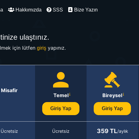
ma
Hakkımızda
SSS
Bize Yazın
inize ulaştınız.
mek için lütfen
yapınız.
giriş
Misafir
Temel
Bireysel
Giriş Yap
Giriş Yap
359 TL
Ücretsiz
Ücretsiz
/aylık