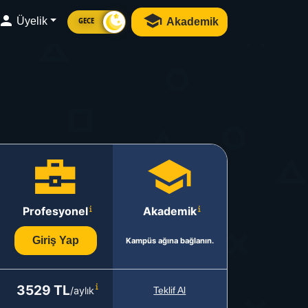
Üyelik
Akademik
GECE
Profesyonel
Akademik
Giriş Yap
Kampüs ağına bağlanın.
3529 TL
/aylık
Teklif Al