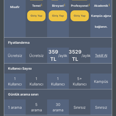
Temel
Bireysel
Profesyonel
Akademik
Misafir
Kampüs ağına
Giriş Yap
Giriş Yap
Giriş Yap
bağlanın.
Fiyatlandırma
359
3529
Ücretsiz
Ücretsiz
/aylık
/aylık
Teklif Al
TL
TL
Kullanıcı Sayısı
1
1
1
5+
Kampüs
Kullanıcı
Kullanıcı
Kullanıcı
Kullanıcı
Günlük arama sınırı
5
30
1 arama
Sınırsız
Sınırsız
arama
arama