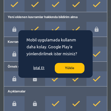
Yeni eklenen kavramlar hakkında bildirim alma
Mobil uygulamada kullanım
Kavram önerme
daha kolay. Google Play'e
yönlendirilmek ister misiniz?
Örnek cümleler
İptal Et
Yükle
Açıklamalar