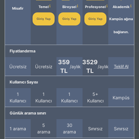
Temel
Bireysel
Profesyonel
Akademik
Misafir
Kampüs ağına
Giriş Yap
Giriş Yap
Giriş Yap
bağlanın.
Fiyatlandırma
359
3529
Ücretsiz
Ücretsiz
/aylık
/aylık
Teklif Al
TL
TL
Kullanıcı Sayısı
1
1
1
5+
Kampüs
Kullanıcı
Kullanıcı
Kullanıcı
Kullanıcı
Günlük arama sınırı
5
30
1 arama
Sınırsız
Sınırsız
arama
arama