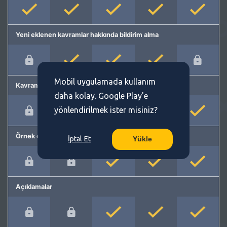
Yeni eklenen kavramlar hakkında bildirim alma
Mobil uygulamada kullanım
Kavram önerme
daha kolay. Google Play'e
yönlendirilmek ister misiniz?
Örnek cümleler
İptal Et
Yükle
Açıklamalar