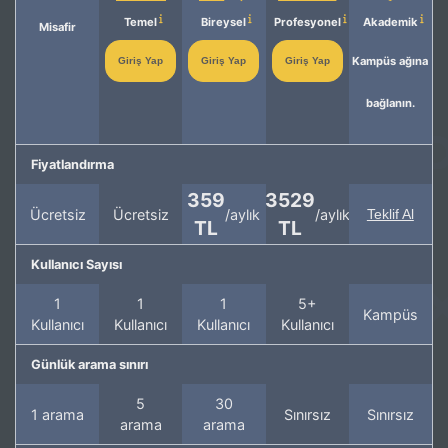
Temel
Bireysel
Profesyonel
Akademik
Misafir
Kampüs ağına
Giriş Yap
Giriş Yap
Giriş Yap
bağlanın.
Fiyatlandırma
359
3529
Ücretsiz
Ücretsiz
/aylık
/aylık
Teklif Al
TL
TL
Kullanıcı Sayısı
1
1
1
5+
Kampüs
Kullanıcı
Kullanıcı
Kullanıcı
Kullanıcı
Günlük arama sınırı
5
30
1 arama
Sınırsız
Sınırsız
arama
arama