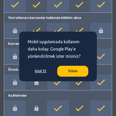
Yeni eklenen kavramlar hakkında bildirim alma
Mobil uygulamada kullanım
Kavram önerme
daha kolay. Google Play'e
yönlendirilmek ister misiniz?
Örnek cümleler
İptal Et
Yükle
Açıklamalar