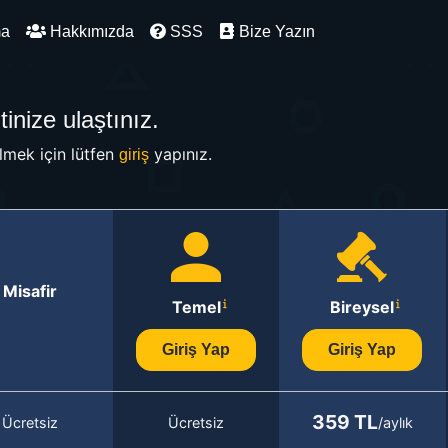
ma
Hakkımızda
SSS
Bize Yazın
inize ulaştınız.
mek için lütfen
yapınız.
giriş
Misafir
Temel
Bireysel
Giriş Yap
Giriş Yap
359 TL
Ücretsiz
Ücretsiz
/aylık