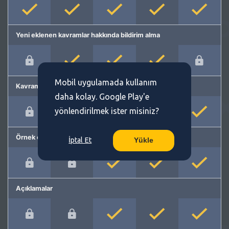
Yeni eklenen kavramlar hakkında bildirim alma
Mobil uygulamada kullanım
Kavram önerme
daha kolay. Google Play'e
yönlendirilmek ister misiniz?
Örnek cümleler
İptal Et
Yükle
Açıklamalar