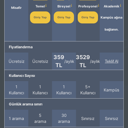
Temel
Bireysel
Profesyonel
Akademik
Misafir
Kampüs ağına
Giriş Yap
Giriş Yap
Giriş Yap
bağlanın.
Fiyatlandırma
359
3529
Ücretsiz
Ücretsiz
/aylık
/aylık
Teklif Al
TL
TL
Kullanıcı Sayısı
1
1
1
5+
Kampüs
Kullanıcı
Kullanıcı
Kullanıcı
Kullanıcı
Günlük arama sınırı
5
30
1 arama
Sınırsız
Sınırsız
arama
arama