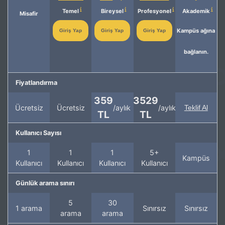
Temel
Bireysel
Profesyonel
Akademik
Misafir
Kampüs ağına
Giriş Yap
Giriş Yap
Giriş Yap
bağlanın.
Fiyatlandırma
359
3529
Ücretsiz
Ücretsiz
/aylık
/aylık
Teklif Al
TL
TL
Kullanıcı Sayısı
1
1
1
5+
Kampüs
Kullanıcı
Kullanıcı
Kullanıcı
Kullanıcı
Günlük arama sınırı
5
30
1 arama
Sınırsız
Sınırsız
arama
arama