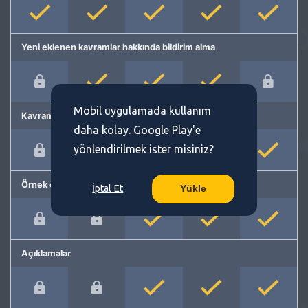
Yeni eklenen kavramlar hakkında bildirim alma
Mobil uygulamada kullanım
Kavram önerme
daha kolay. Google Play'e
yönlendirilmek ister misiniz?
Örnek cümleler
İptal Et
Yükle
Açıklamalar