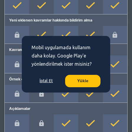
Yeni eklenen kavramlar hakkında bildirim alma
Mobil uygulamada kullanım
Kavram önerme
daha kolay. Google Play'e
yönlendirilmek ister misiniz?
Örnek cümleler
İptal Et
Yükle
Açıklamalar