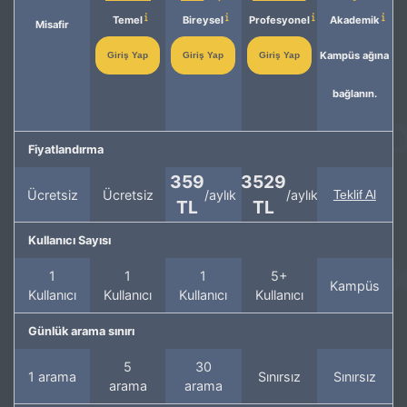
Temel
Bireysel
Profesyonel
Akademik
Misafir
Kampüs ağına
Giriş Yap
Giriş Yap
Giriş Yap
bağlanın.
Fiyatlandırma
359
3529
Ücretsiz
Ücretsiz
/aylık
/aylık
Teklif Al
TL
TL
Kullanıcı Sayısı
1
1
1
5+
Kampüs
Kullanıcı
Kullanıcı
Kullanıcı
Kullanıcı
Günlük arama sınırı
5
30
1 arama
Sınırsız
Sınırsız
arama
arama