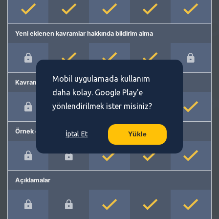
Yeni eklenen kavramlar hakkında bildirim alma
Mobil uygulamada kullanım
Kavram önerme
daha kolay. Google Play'e
yönlendirilmek ister misiniz?
Örnek cümleler
İptal Et
Yükle
Açıklamalar