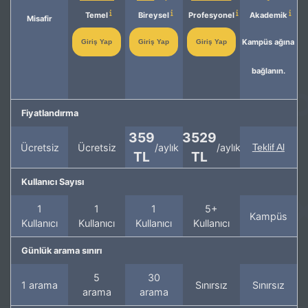
Temel
Bireysel
Profesyonel
Akademik
Misafir
Kampüs ağına
Giriş Yap
Giriş Yap
Giriş Yap
bağlanın.
Fiyatlandırma
359
3529
Ücretsiz
Ücretsiz
/aylık
/aylık
Teklif Al
TL
TL
Kullanıcı Sayısı
1
1
1
5+
Kampüs
Kullanıcı
Kullanıcı
Kullanıcı
Kullanıcı
Günlük arama sınırı
5
30
1 arama
Sınırsız
Sınırsız
arama
arama