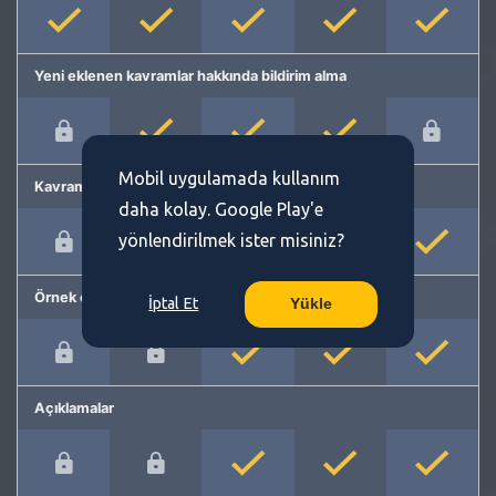
Yeni eklenen kavramlar hakkında bildirim alma
Mobil uygulamada kullanım
Kavram önerme
daha kolay. Google Play'e
yönlendirilmek ister misiniz?
Örnek cümleler
İptal Et
Yükle
Açıklamalar