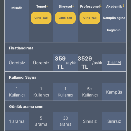
Temel
Bireysel
Profesyonel
Akademik
Misafir
Kampüs ağına
Giriş Yap
Giriş Yap
Giriş Yap
bağlanın.
Fiyatlandırma
359
3529
Ücretsiz
Ücretsiz
/aylık
/aylık
Teklif Al
TL
TL
Kullanıcı Sayısı
1
1
1
5+
Kampüs
Kullanıcı
Kullanıcı
Kullanıcı
Kullanıcı
Günlük arama sınırı
5
30
1 arama
Sınırsız
Sınırsız
arama
arama