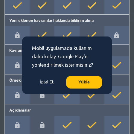
Yeni eklenen kavramlar hakkında bildirim alma
Mobil uygulamada kullanım
Kavram önerme
daha kolay. Google Play'e
yönlendirilmek ister misiniz?
Örnek cümleler
İptal Et
Yükle
Açıklamalar