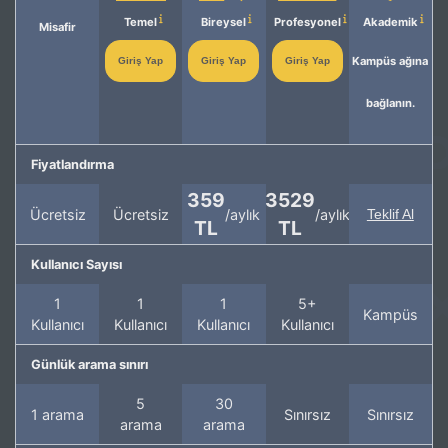
Temel
Bireysel
Profesyonel
Akademik
Misafir
Kampüs ağına
Giriş Yap
Giriş Yap
Giriş Yap
bağlanın.
Fiyatlandırma
359
3529
Ücretsiz
Ücretsiz
/aylık
/aylık
Teklif Al
TL
TL
Kullanıcı Sayısı
1
1
1
5+
Kampüs
Kullanıcı
Kullanıcı
Kullanıcı
Kullanıcı
Günlük arama sınırı
5
30
1 arama
Sınırsız
Sınırsız
arama
arama