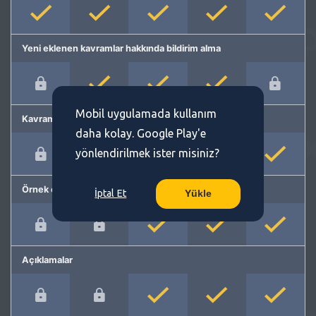
Yeni eklenen kavramlar hakkında bildirim alma
Mobil uygulamada kullanım
Kavram önerme
daha kolay. Google Play'e
yönlendirilmek ister misiniz?
Örnek cümleler
İptal Et
Yükle
Açıklamalar