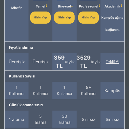
Temel
Bireysel
Profesyonel
Akademik
Misafir
Kampüs ağına
Giriş Yap
Giriş Yap
Giriş Yap
bağlanın.
Fiyatlandırma
359
3529
Ücretsiz
Ücretsiz
/aylık
/aylık
Teklif Al
TL
TL
Kullanıcı Sayısı
1
1
1
5+
Kampüs
Kullanıcı
Kullanıcı
Kullanıcı
Kullanıcı
Günlük arama sınırı
5
30
1 arama
Sınırsız
Sınırsız
arama
arama