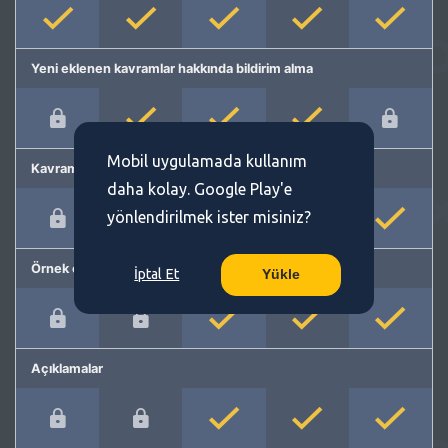
Yeni eklenen kavramlar hakkında bildirim alma
Mobil uygulamada kullanım
Kavram önerme
daha kolay. Google Play'e
yönlendirilmek ister misiniz?
Örnek cümleler
İptal Et
Yükle
Açıklamalar