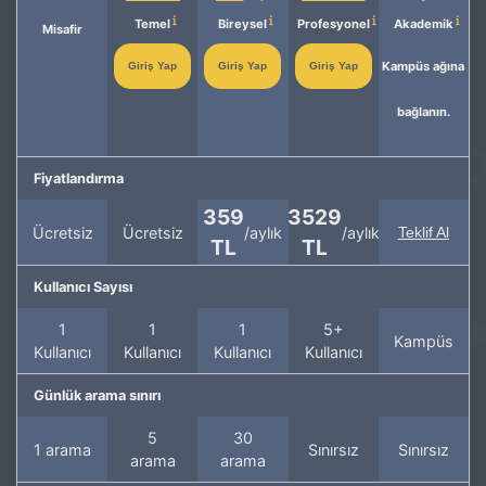
Temel
Bireysel
Profesyonel
Akademik
Misafir
Kampüs ağına
Giriş Yap
Giriş Yap
Giriş Yap
bağlanın.
Fiyatlandırma
359
3529
Ücretsiz
Ücretsiz
/aylık
/aylık
Teklif Al
TL
TL
Kullanıcı Sayısı
1
1
1
5+
Kampüs
Kullanıcı
Kullanıcı
Kullanıcı
Kullanıcı
Günlük arama sınırı
5
30
1 arama
Sınırsız
Sınırsız
arama
arama