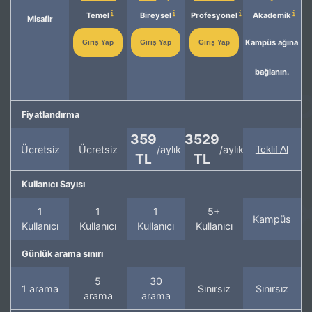
Temel
Bireysel
Profesyonel
Akademik
Misafir
Kampüs ağına
Giriş Yap
Giriş Yap
Giriş Yap
bağlanın.
Fiyatlandırma
359
3529
Ücretsiz
Ücretsiz
/aylık
/aylık
Teklif Al
TL
TL
Kullanıcı Sayısı
1
1
1
5+
Kampüs
Kullanıcı
Kullanıcı
Kullanıcı
Kullanıcı
Günlük arama sınırı
5
30
1 arama
Sınırsız
Sınırsız
arama
arama