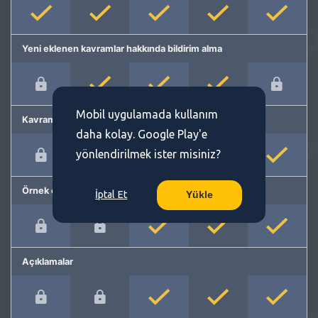
Yeni eklenen kavramlar hakkında bildirim alma
Mobil uygulamada kullanım
Kavram önerme
daha kolay. Google Play'e
yönlendirilmek ister misiniz?
Örnek cümleler
İptal Et
Yükle
Açıklamalar