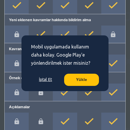
Yeni eklenen kavramlar hakkında bildirim alma
Mobil uygulamada kullanım
Kavram önerme
daha kolay. Google Play'e
yönlendirilmek ister misiniz?
Örnek cümleler
İptal Et
Yükle
Açıklamalar