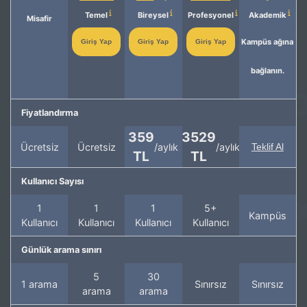
Temel
Bireysel
Profesyonel
Akademik
Misafir
Kampüs ağına
Giriş Yap
Giriş Yap
Giriş Yap
bağlanın.
Fiyatlandırma
359
3529
Ücretsiz
Ücretsiz
/aylık
/aylık
Teklif Al
TL
TL
Kullanıcı Sayısı
1
1
1
5+
Kampüs
Kullanıcı
Kullanıcı
Kullanıcı
Kullanıcı
Günlük arama sınırı
5
30
1 arama
Sınırsız
Sınırsız
arama
arama