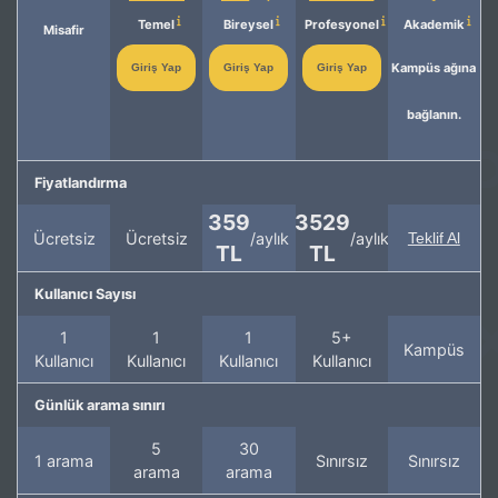
Temel
Bireysel
Profesyonel
Akademik
Misafir
Kampüs ağına
Giriş Yap
Giriş Yap
Giriş Yap
bağlanın.
Fiyatlandırma
359
3529
Ücretsiz
Ücretsiz
/aylık
/aylık
Teklif Al
TL
TL
Kullanıcı Sayısı
1
1
1
5+
Kampüs
Kullanıcı
Kullanıcı
Kullanıcı
Kullanıcı
Günlük arama sınırı
5
30
1 arama
Sınırsız
Sınırsız
arama
arama