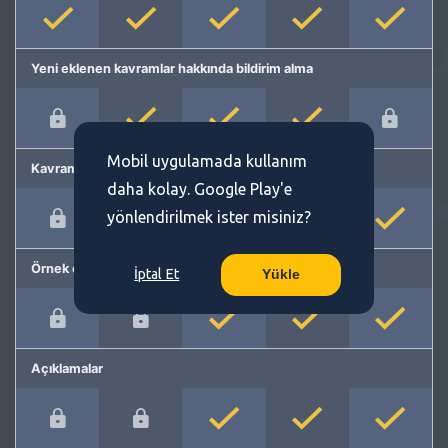
Yeni eklenen kavramlar hakkında bildirim alma
Mobil uygulamada kullanım
Kavram önerme
daha kolay. Google Play'e
yönlendirilmek ister misiniz?
Örnek cümleler
İptal Et
Yükle
Açıklamalar