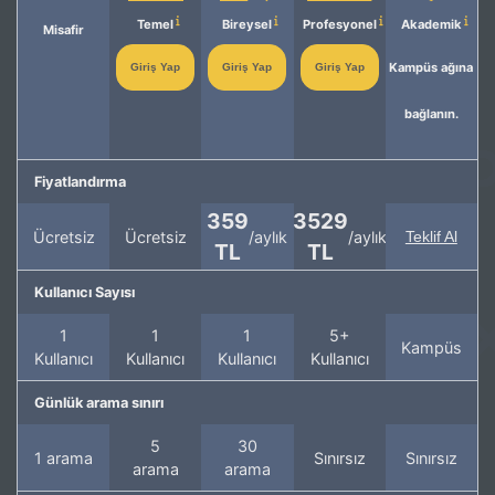
Temel
Bireysel
Profesyonel
Akademik
Misafir
Kampüs ağına
Giriş Yap
Giriş Yap
Giriş Yap
bağlanın.
Fiyatlandırma
359
3529
Ücretsiz
Ücretsiz
/aylık
/aylık
Teklif Al
TL
TL
Kullanıcı Sayısı
1
1
1
5+
Kampüs
Kullanıcı
Kullanıcı
Kullanıcı
Kullanıcı
Günlük arama sınırı
5
30
1 arama
Sınırsız
Sınırsız
arama
arama