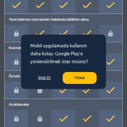
Yeni eklenen kavramlar hakkında bildirim alma
Mobil uygulamada kullanım
Kavram önerme
daha kolay. Google Play'e
yönlendirilmek ister misiniz?
Örnek cümleler
İptal Et
Yükle
Açıklamalar