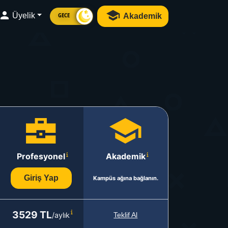
Üyelik
Akademik
GECE
Profesyonel
Akademik
Giriş Yap
Kampüs ağına bağlanın.
3529 TL
/aylık
Teklif Al