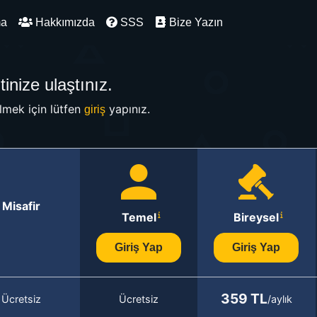
ma
Hakkımızda
SSS
Bize Yazın
inize ulaştınız.
mek için lütfen
yapınız.
giriş
Misafir
Temel
Bireysel
Giriş Yap
Giriş Yap
359 TL
Ücretsiz
Ücretsiz
/aylık