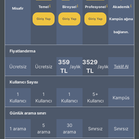
Temel
Bireysel
Profesyonel
Akademik
Misafir
Kampüs ağına
Giriş Yap
Giriş Yap
Giriş Yap
bağlanın.
Fiyatlandırma
359
3529
Ücretsiz
Ücretsiz
/aylık
/aylık
Teklif Al
TL
TL
Kullanıcı Sayısı
1
1
1
5+
Kampüs
Kullanıcı
Kullanıcı
Kullanıcı
Kullanıcı
Günlük arama sınırı
5
30
1 arama
Sınırsız
Sınırsız
arama
arama