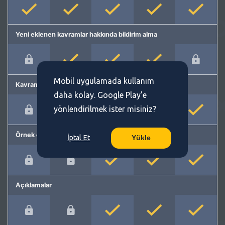
Yeni eklenen kavramlar hakkında bildirim alma
Mobil uygulamada kullanım
Kavram önerme
daha kolay. Google Play'e
yönlendirilmek ister misiniz?
Örnek cümleler
İptal Et
Yükle
Açıklamalar