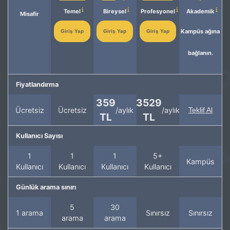
Temel
Bireysel
Profesyonel
Akademik
Misafir
Kampüs ağına
Giriş Yap
Giriş Yap
Giriş Yap
bağlanın.
Fiyatlandırma
359
3529
Ücretsiz
Ücretsiz
/aylık
/aylık
Teklif Al
TL
TL
Kullanıcı Sayısı
1
1
1
5+
Kampüs
Kullanıcı
Kullanıcı
Kullanıcı
Kullanıcı
Günlük arama sınırı
5
30
1 arama
Sınırsız
Sınırsız
arama
arama