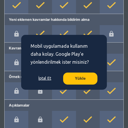
Yeni eklenen kavramlar hakkında bildirim alma
Mobil uygulamada kullanım
Kavram önerme
daha kolay. Google Play'e
yönlendirilmek ister misiniz?
Örnek cümleler
İptal Et
Yükle
Açıklamalar