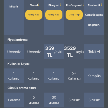
Temel
Bireysel
Profesyonel
Akademik
Misafir
Kampüs ağına
Giriş Yap
Giriş Yap
Giriş Yap
bağlanın.
Fiyatlandırma
359
3529
Ücretsiz
Ücretsiz
/aylık
/aylık
Teklif Al
TL
TL
Kullanıcı Sayısı
1
1
1
5+
Kampüs
Kullanıcı
Kullanıcı
Kullanıcı
Kullanıcı
Günlük arama sınırı
5
30
1 arama
Sınırsız
Sınırsız
arama
arama