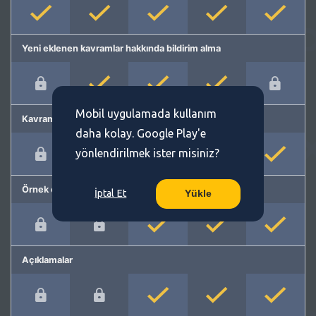
Yeni eklenen kavramlar hakkında bildirim alma
Mobil uygulamada kullanım
Kavram önerme
daha kolay. Google Play'e
yönlendirilmek ister misiniz?
Örnek cümleler
İptal Et
Yükle
Açıklamalar