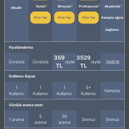
Temel
Bireysel
Profesyonel
Akademik
Misafir
Kampüs ağına
Giriş Yap
Giriş Yap
Giriş Yap
bağlanın.
Fiyatlandırma
359
3529
Ücretsiz
Ücretsiz
/aylık
/aylık
Teklif Al
TL
TL
Kullanıcı Sayısı
1
1
1
5+
Kampüs
Kullanıcı
Kullanıcı
Kullanıcı
Kullanıcı
Günlük arama sınırı
5
30
1 arama
Sınırsız
Sınırsız
arama
arama