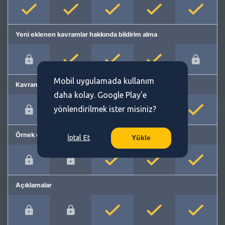
Yeni eklenen kavramlar hakkında bildirim alma
Mobil uygulamada kullanım
Kavram önerme
daha kolay. Google Play'e
yönlendirilmek ister misiniz?
Örnek cümleler
İptal Et
Yükle
Açıklamalar