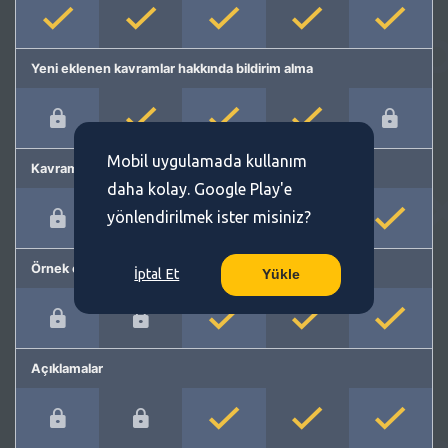
Yeni eklenen kavramlar hakkında bildirim alma
Mobil uygulamada kullanım
Kavram önerme
daha kolay. Google Play'e
yönlendirilmek ister misiniz?
Örnek cümleler
İptal Et
Yükle
Açıklamalar