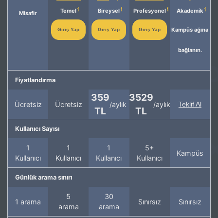
Temel
Bireysel
Profesyonel
Akademik
Misafir
Kampüs ağına
Giriş Yap
Giriş Yap
Giriş Yap
bağlanın.
Fiyatlandırma
359
3529
Ücretsiz
Ücretsiz
/aylık
/aylık
Teklif Al
TL
TL
Kullanıcı Sayısı
1
1
1
5+
Kampüs
Kullanıcı
Kullanıcı
Kullanıcı
Kullanıcı
Günlük arama sınırı
5
30
1 arama
Sınırsız
Sınırsız
arama
arama