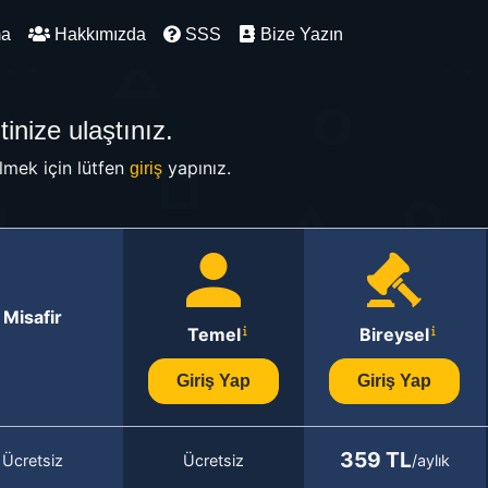
ma
Hakkımızda
SSS
Bize Yazın
inize ulaştınız.
mek için lütfen
yapınız.
giriş
Misafir
Temel
Bireysel
Giriş Yap
Giriş Yap
359 TL
Ücretsiz
Ücretsiz
/aylık