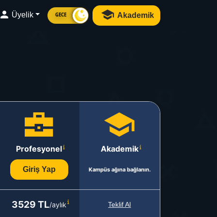
Üyelik
Akademik
GECE
Profesyonel
Akademik
Giriş Yap
Kampüs ağına bağlanın.
3529 TL
/aylık
Teklif Al