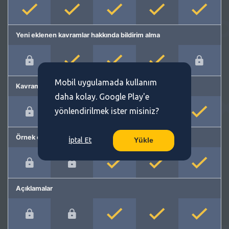
Yeni eklenen kavramlar hakkında bildirim alma
Mobil uygulamada kullanım
Kavram önerme
daha kolay. Google Play'e
yönlendirilmek ister misiniz?
Örnek cümleler
İptal Et
Yükle
Açıklamalar