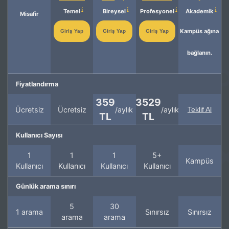
Temel
Bireysel
Profesyonel
Akademik
Misafir
Kampüs ağına
Giriş Yap
Giriş Yap
Giriş Yap
bağlanın.
Fiyatlandırma
359
3529
Ücretsiz
Ücretsiz
/aylık
/aylık
Teklif Al
TL
TL
Kullanıcı Sayısı
1
1
1
5+
Kampüs
Kullanıcı
Kullanıcı
Kullanıcı
Kullanıcı
Günlük arama sınırı
5
30
1 arama
Sınırsız
Sınırsız
arama
arama